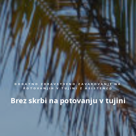
DODATNO ZDRAVSTVENO ZAVAROVANJE NA
POTOVANJIH V TUJINI Z ASISTENCO
Brez skrbi na potovanju v tujini