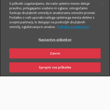
S piškotki zagotavljamo, da naše spletno mesto deluje
pravilno, prilagajamo vsebino in oglase, omogočamo
Vsem, ki občasno ali redno potujete v tujino, svetujemo, da
funkcije družabnih omrežij in analiziramo omrežni promet.
Podatke o vaši uporabi našega spletnega mesta delimo s
zaradi svoje finančne varnosti sklenete še Dodatno zdravstveno
svojimi partnerji, ki delujejo na področjih družabnih
zavarovanje na potovanjih v tujini z asistenco (v nadaljevanju
omrežij, oglaševanja in analize.
Politika zasebnosti
ZZPT).
Nastavitve piškotkov
Kadarkoli boste v tujini
potrebovali pomoč, nas pokličite na
+386 2 222 28 64
.
Na voljo smo vam 24 ur na dan.
Zavrni
Sprejmi vse piškotke
PRIJAVI
NAROČI
OBIŠČI
SKLENI
ŠKODO
ZASTOPNIKA
POSLOVALNICO
PIŠI NAM
01 2864 000