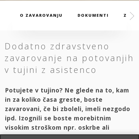
O ZAVAROVANJU
DOKUMENTI
ZAVAR
Dodatno zdravstveno
zavarovanje na potovanjih
v tujini z asistenco
Potujete v tujino? Ne glede na to, kam
in za koliko časa greste, boste
zavarovani, če bi zboleli, imeli nezgodo
ipd. Izognili se boste morebitnim
visokim stroškom npr. oskrbe ali
transporta domov.