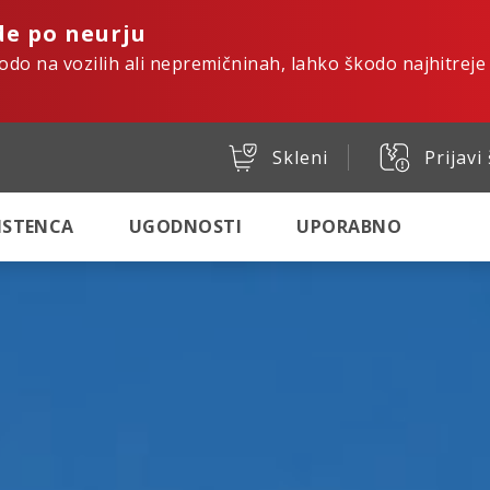
de po neurju
kodo na vozilih ali nepremičninah, lahko škodo najhitreje
Skleni
Prijavi
SISTENCA
UGODNOSTI
UPORABNO