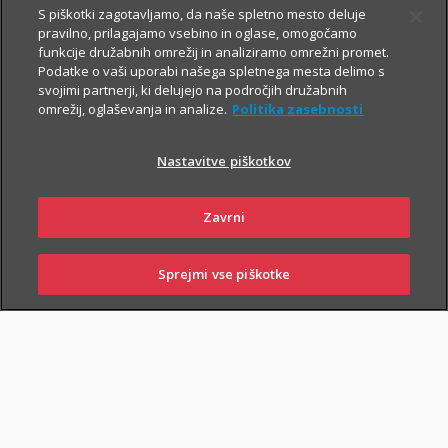
S piškotki zagotavljamo, da naše spletno mesto deluje
pravilno, prilagajamo vsebino in oglase, omogočamo
Vsem, ki občasno ali redno potujete v tujino, svetujemo, da
funkcije družabnih omrežij in analiziramo omrežni promet.
Podatke o vaši uporabi našega spletnega mesta delimo s
zaradi svoje finančne varnosti sklenete še Dodatno zdravstveno
svojimi partnerji, ki delujejo na področjih družabnih
zavarovanje na potovanjih v tujini z asistenco (v nadaljevanju
omrežij, oglaševanja in analize.
Politika zasebnosti
ZZPT).
Nastavitve piškotkov
Kadarkoli boste v tujini
potrebovali pomoč, nas pokličite na
+386 2 222 28 64
.
Na voljo smo vam 24 ur na dan.
Zavrni
Sprejmi vse piškotke
SKLENI
PRIJAVI ŠKODO
ZASTOPNIKI
POSLOVALNICE
PIŠI NAM
01 2864 000