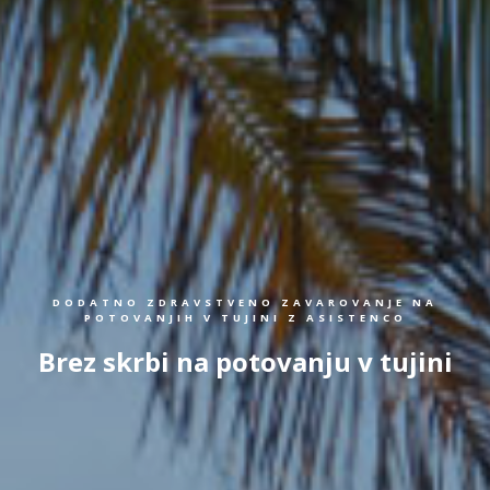
DODATNO ZDRAVSTVENO ZAVAROVANJE NA
POTOVANJIH V TUJINI Z ASISTENCO
Brez skrbi na potovanju v tujini