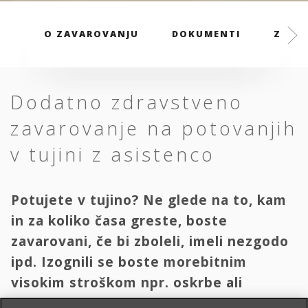
O ZAVAROVANJU
DOKUMENTI
ZAVAR
Dodatno zdravstveno
zavarovanje na potovanjih
v tujini z asistenco
Potujete v tujino? Ne glede na to, kam
in za koliko časa greste, boste
zavarovani, če bi zboleli, imeli nezgodo
ipd. Izognili se boste morebitnim
visokim stroškom npr. oskrbe ali
transporta domov.