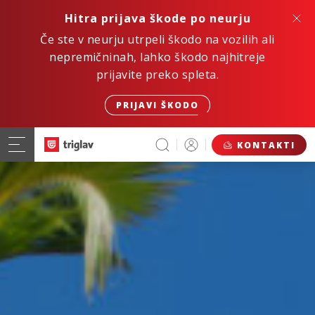
Hitra prijava škode po neurju
Če ste v neurju utrpeli škodo na vozilih ali
nepremičninah, lahko škodo najhitreje
prijavite preko spleta.
PRIJAVI ŠKODO
KONTAKTI