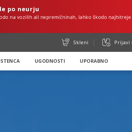
de po neurju
kodo na vozilih ali nepremičninah, lahko škodo najhitreje
Skleni
Prijavi
SISTENCA
UGODNOSTI
UPORABNO