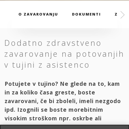
O ZAVAROVANJU
DOKUMENTI
ZAVAR
Dodatno zdravstveno
zavarovanje na potovanjih
v tujini z asistenco
Potujete v tujino? Ne glede na to, kam
in za koliko časa greste, boste
zavarovani, če bi zboleli, imeli nezgodo
ipd. Izognili se boste morebitnim
visokim stroškom npr. oskrbe ali
transporta domov.