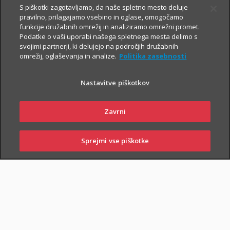
S piškotki zagotavljamo, da naše spletno mesto deluje
pravilno, prilagajamo vsebino in oglase, omogočamo
Vsem, ki občasno ali redno potujete v tujino, svetujemo, da
funkcije družabnih omrežij in analiziramo omrežni promet.
Podatke o vaši uporabi našega spletnega mesta delimo s
zaradi svoje finančne varnosti sklenete še Dodatno zdravstveno
svojimi partnerji, ki delujejo na področjih družabnih
zavarovanje na potovanjih v tujini z asistenco (v nadaljevanju
omrežij, oglaševanja in analize.
Politika zasebnosti
ZZPT).
Nastavitve piškotkov
Kadarkoli boste v tujini
potrebovali pomoč, nas pokličite na
+386 2 222 28 64
.
Na voljo smo vam 24 ur na dan.
Zavrni
Sprejmi vse piškotke
SKLENI
PRIJAVI ŠKODO
ZASTOPNIKI
POSLOVALNICE
PIŠI NAM
01 2864 000