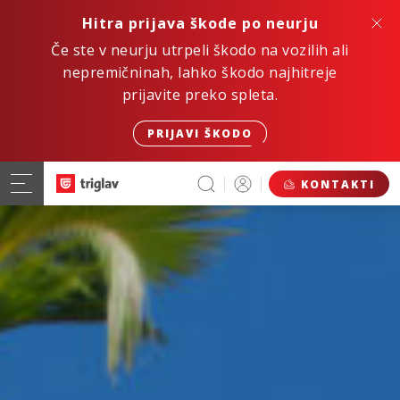
Hitra prijava škode po neurju
Če ste v neurju utrpeli škodo na vozilih ali
nepremičninah, lahko škodo najhitreje
prijavite preko spleta.
PRIJAVI ŠKODO
KONTAKTI