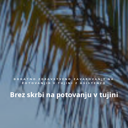
DODATNO ZDRAVSTVENO ZAVAROVANJE NA
POTOVANJIH V TUJINI Z ASISTENCO
Brez skrbi na potovanju v tujini