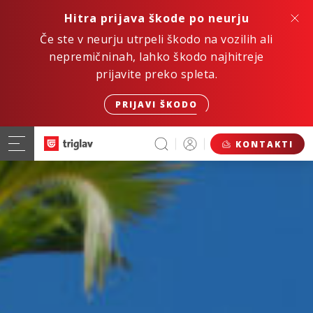
Hitra prijava škode po neurju
Če ste v neurju utrpeli škodo na vozilih ali
nepremičninah, lahko škodo najhitreje
prijavite preko spleta.
PRIJAVI ŠKODO
KONTAKTI