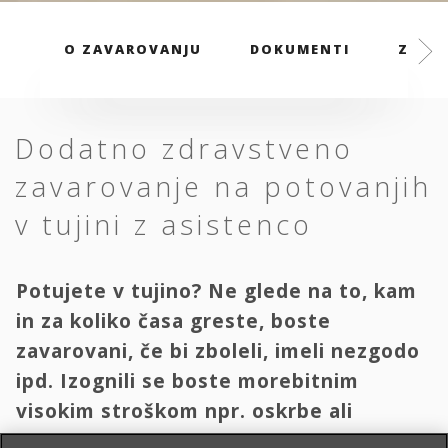
O ZAVAROVANJU
DOKUMENTI
ZAVAR
Dodatno zdravstveno
zavarovanje na potovanjih
v tujini z asistenco
Potujete v tujino? Ne glede na to, kam
in za koliko časa greste, boste
zavarovani, če bi zboleli, imeli nezgodo
ipd. Izognili se boste morebitnim
visokim stroškom npr. oskrbe ali
transporta domov.