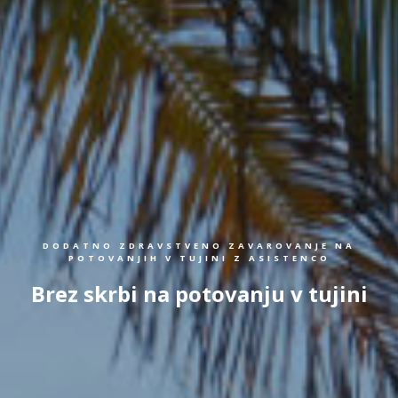
DODATNO ZDRAVSTVENO ZAVAROVANJE NA
POTOVANJIH V TUJINI Z ASISTENCO
Brez skrbi na potovanju v tujini