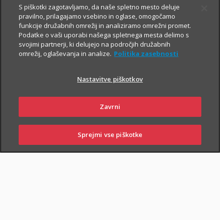
S piškotki zagotavljamo, da naše spletno mesto deluje
pravilno, prilagajamo vsebino in oglase, omogočamo
Vsem, ki občasno ali redno potujete v tujino, svetujemo, da
funkcije družabnih omrežij in analiziramo omrežni promet.
Podatke o vaši uporabi našega spletnega mesta delimo s
zaradi svoje finančne varnosti sklenete še Dodatno zdravstveno
svojimi partnerji, ki delujejo na področjih družabnih
zavarovanje na potovanjih v tujini z asistenco (v nadaljevanju
omrežij, oglaševanja in analize.
Politika zasebnosti
ZZPT).
Nastavitve piškotkov
Kadarkoli boste v tujini
potrebovali pomoč, nas pokličite na
+386 2 222 28 64
.
Na voljo smo vam 24 ur na dan.
Zavrni
Sprejmi vse piškotke
SKLENI
PRIJAVI ŠKODO
ZASTOPNIKI
POSLOVALNICE
PIŠI NAM
01 2864 000