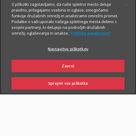
S piškotki zagotavljamo, da naše spletno mesto deluje
pravilno, prilagajamo vsebino in oglase, omogočamo
Vsem, ki občasno ali redno potujete v tujino, svetujemo, da
funkcije družabnih omrežij in analiziramo omrežni promet.
Podatke o vaši uporabi našega spletnega mesta delimo s
zaradi svoje finančne varnosti sklenete še Dodatno zdravstveno
svojimi partnerji, ki delujejo na področjih družabnih
zavarovanje na potovanjih v tujini z asistenco (v nadaljevanju
omrežij, oglaševanja in analize.
Politika zasebnosti
ZZPT).
Nastavitve piškotkov
Kadarkoli boste v tujini
potrebovali pomoč, nas pokličite na
+386 2 222 28 64
.
Na voljo smo vam 24 ur na dan.
Zavrni
Sprejmi vse piškotke
PRIJAVI
NAROČI
OBIŠČI
SKLENI
ŠKODO
ZASTOPNIKA
POSLOVALNICO
PIŠI NAM
01 2864 000