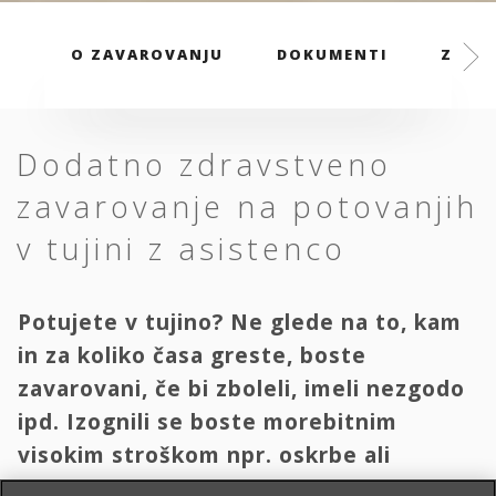
O ZAVAROVANJU
DOKUMENTI
ZAVAR
Dodatno zdravstveno
zavarovanje na potovanjih
v tujini z asistenco
Potujete v tujino? Ne glede na to, kam
in za koliko časa greste, boste
zavarovani, če bi zboleli, imeli nezgodo
ipd. Izognili se boste morebitnim
visokim stroškom npr. oskrbe ali
transporta domov.