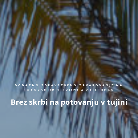
DODATNO ZDRAVSTVENO ZAVAROVANJE NA
POTOVANJIH V TUJINI Z ASISTENCO
Brez skrbi na potovanju v tujini