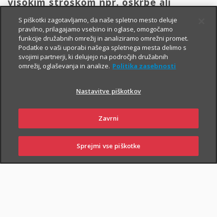
visokim stroškom npr. oskrbe ali
transporta domov.
S piškotki zagotavljamo, da naše spletno mesto deluje
pravilno, prilagajamo vsebino in oglase, omogočamo
funkcije družabnih omrežij in analiziramo omrežni promet.
Vsem, ki občasno ali redno potujete v tujino, svetujemo, da
Podatke o vaši uporabi našega spletnega mesta delimo s
svojimi partnerji, ki delujejo na področjih družabnih
zaradi svoje finančne varnosti sklenete še Dodatno zdravstveno
omrežij, oglaševanja in analize.
Politika zasebnosti
zavarovanje na potovanjih v tujini z asistenco (v nadaljevanju
ZZPT).
Nastavitve piškotkov
Kadarkoli boste v tujini
potrebovali pomoč, nas pokličite na
+386 2 222 28 64
.
Na voljo smo vam 24 ur na dan.
Zavrni
Sprejmi vse piškotke
SKLENI
PRIJAVI ŠKODO
ZASTOPNIKI
POSLOVALNICE
PIŠI NAM
01 2864 000