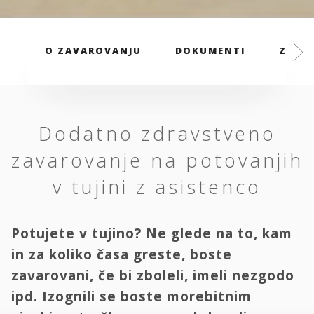
O ZAVAROVANJU
DOKUMENTI
ZAVAR
Dodatno zdravstveno
zavarovanje na potovanjih
v tujini z asistenco
Potujete v tujino? Ne glede na to, kam
in za koliko časa greste, boste
zavarovani, če bi zboleli, imeli nezgodo
ipd. Izognili se boste morebitnim