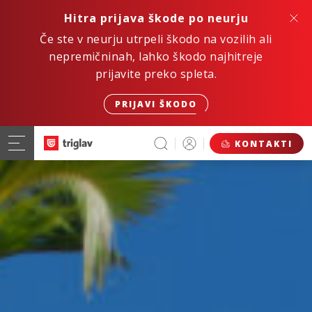
Hitra prijava škode po neurju
Če ste v neurju utrpeli škodo na vozilih ali
nepremičninah, lahko škodo najhitreje
prijavite preko spleta.
PRIJAVI ŠKODO
KONTAKTI