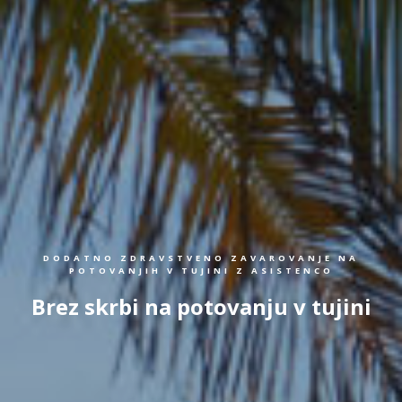
DODATNO ZDRAVSTVENO ZAVAROVANJE NA
POTOVANJIH V TUJINI Z ASISTENCO
Brez skrbi na potovanju v tujini