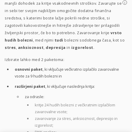
i
manjši dohodek za kritje vsakodnevnih stroškov. Zavarujte se
in sebi ter svojim najbližjim omogočite dodatna finančna
sredstva, s katerimi boste lažje pokrili redne stroške, si
zagotovili kakovostnejše in hitrejše zdravljenje ter prilagodili
življenjski prostor, če bo to potrebno. Zavarovanje krije
vrsto
hudih bolezni
, med njimi
tudi
bolezni sodobnega časa, kot so
stres
,
anksioznost
,
depresija
in
izgorelost
.
Izbirate lahko med 2 paketoma:
osnovni paket
, ki vključuje večkratno izplačilo zavarovalne
vsote za 9 hudih bolezni in
razširjeni paket
, ki vključuje naslednja kritja:
za odrasle:
kritje 24 hudih bolezni z večkratnim izplačilom
zavarovalne vsote;
zavarovanje za stres, anksioznost, depresijo in
izgorelost;