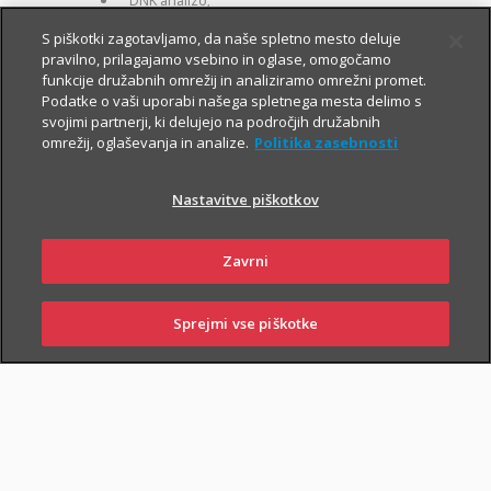
DNK analizo;
za otroke zavarovane osebe:
S piškotki zagotavljamo, da naše spletno mesto deluje
pravilno, prilagajamo vsebino in oglase, omogočamo
kritje 19 hudih bolezni.
funkcije družabnih omrežij in analiziramo omrežni promet.
Podatke o vaši uporabi našega spletnega mesta delimo s
svojimi partnerji, ki delujejo na področjih družabnih
omrežij, oglaševanja in analize.
Politika zasebnosti
Nastavitve piškotkov
PIŠI NAM
01 2864 000
Zavrni
Sprejmi vse piškotke
SKLENI
PRIJAVI ŠKODO
ZASTOPNIKI
POSLOVALNICE
NAROČI ZASTOPNIKA
OBIŠČI POSLOVALNICO