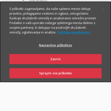
DNK analizo;
za otroke zavarovane osebe:
S piškotki zagotavljamo, da naše spletno mesto deluje
pravilno, prilagajamo vsebino in oglase, omogočamo
kritje 19 hudih bolezni.
funkcije družabnih omrežij in analiziramo omrežni promet.
Podatke o vaši uporabi našega spletnega mesta delimo s
svojimi partnerji, ki delujejo na področjih družabnih
omrežij, oglaševanja in analize.
Politika zasebnosti
Nastavitve piškotkov
PIŠI NAM
01 2864 000
Zavrni
Sprejmi vse piškotke
PRIJAVI
NAROČI
OBIŠČI
SKLENI
ŠKODO
ZASTOPNIKA
POSLOVALNICO
NAROČI ZASTOPNIKA
OBIŠČI POSLOVALNICO