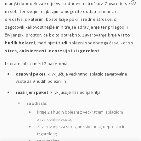
i
manjši dohodek za kritje vsakodnevnih stroškov. Zavarujte se
in sebi ter svojim najbližjim omogočite dodatna finančna
sredstva, s katerimi boste lažje pokrili redne stroške, si
zagotovili kakovostnejše in hitrejše zdravljenje ter prilagodili
življenjski prostor, če bo to potrebno. Zavarovanje krije
vrsto
hudih bolezni
, med njimi
tudi
bolezni sodobnega časa, kot so
stres
,
anksioznost
,
depresija
in
izgorelost
.
Izbirate lahko med 2 paketoma:
osnovni paket
, ki vključuje večkratno izplačilo zavarovalne
vsote za 9 hudih bolezni in
razširjeni paket
, ki vključuje naslednja kritja:
za odrasle:
kritje 24 hudih bolezni z večkratnim izplačilom
zavarovalne vsote;
zavarovanje za stres, anksioznost, depresijo in
izgorelost;