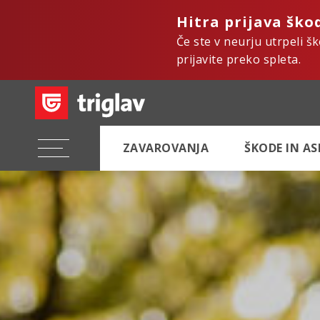
Hitra prijava ško
Če ste v neurju utrpeli š
prijavite preko spleta.
ZAVAROVANJA
ŠKODE IN A