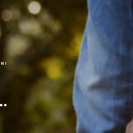
ZNI
..