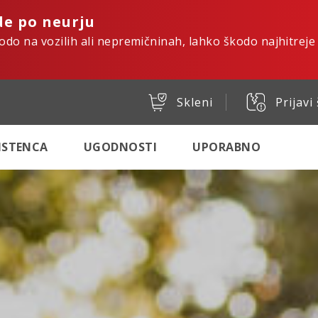
de po neurju
kodo na vozilih ali nepremičninah, lahko škodo najhitreje
Skleni
Prijavi
SISTENCA
UGODNOSTI
UPORABNO