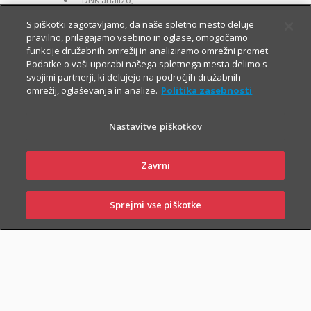
DNK analizo;
za otroke zavarovane osebe:
S piškotki zagotavljamo, da naše spletno mesto deluje
pravilno, prilagajamo vsebino in oglase, omogočamo
kritje 19 hudih bolezni.
funkcije družabnih omrežij in analiziramo omrežni promet.
Podatke o vaši uporabi našega spletnega mesta delimo s
svojimi partnerji, ki delujejo na področjih družabnih
omrežij, oglaševanja in analize.
Politika zasebnosti
Nastavitve piškotkov
PIŠI NAM
01 2864 000
Zavrni
Sprejmi vse piškotke
SKLENI
PRIJAVI ŠKODO
ZASTOPNIKI
POSLOVALNICE
NAROČI ZASTOPNIKA
OBIŠČI POSLOVALNICO