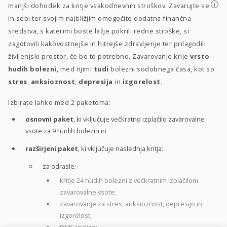
i
manjši dohodek za kritje vsakodnevnih stroškov. Zavarujte se
in sebi ter svojim najbližjim omogočite dodatna finančna
sredstva, s katerimi boste lažje pokrili redne stroške, si
zagotovili kakovostnejše in hitrejše zdravljenje ter prilagodili
življenjski prostor, če bo to potrebno. Zavarovanje krije
vrsto
hudih bolezni
, med njimi
tudi
bolezni sodobnega časa, kot so
stres
,
anksioznost
,
depresija
in
izgorelost
.
Izbirate lahko med 2 paketoma:
osnovni paket
, ki vključuje večkratno izplačilo zavarovalne
vsote za 9 hudih bolezni in
razširjeni paket
, ki vključuje naslednja kritja:
za odrasle:
kritje 24 hudih bolezni z večkratnim izplačilom
zavarovalne vsote;
zavarovanje za stres, anksioznost, depresijo in
izgorelost;