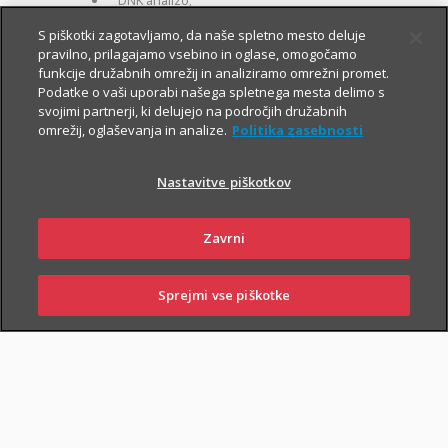
DNK analizo;
za otroke zavarovane osebe:
S piškotki zagotavljamo, da naše spletno mesto deluje
pravilno, prilagajamo vsebino in oglase, omogočamo
kritje 19 hudih bolezni.
funkcije družabnih omrežij in analiziramo omrežni promet.
Podatke o vaši uporabi našega spletnega mesta delimo s
svojimi partnerji, ki delujejo na področjih družabnih
omrežij, oglaševanja in analize.
Politika zasebnosti
Nastavitve piškotkov
PIŠI NAM
01 2864 000
Zavrni
Sprejmi vse piškotke
SKLENI
PRIJAVI ŠKODO
ZASTOPNIKI
POSLOVALNICE
NAROČI ZASTOPNIKA
OBIŠČI POSLOVALNICO