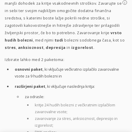
i
manjši dohodek za kritje vsakodnevnih stroškov. Zavarujte se
in sebi ter svojim najbližjim omogočite dodatna finančna
sredstva, s katerimi boste lažje pokrili redne stroške, si
zagotovili kakovostnejše in hitrejše zdravljenje ter prilagodili
življenjski prostor, če bo to potrebno. Zavarovanje krije
vrsto
hudih bolezni
, med njimi
tudi
bolezni sodobnega časa, kot so
stres
,
anksioznost
,
depresija
in
izgorelost
.
Izbirate lahko med 2 paketoma:
osnovni paket
, ki vključuje večkratno izplačilo zavarovalne
vsote za 9 hudih bolezni in
razširjeni paket
, ki vključuje naslednja kritja:
za odrasle:
kritje 24 hudih bolezni z večkratnim izplačilom
zavarovalne vsote;
zavarovanje za stres, anksioznost, depresijo in
izgorelost;