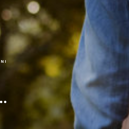
ZNI
..