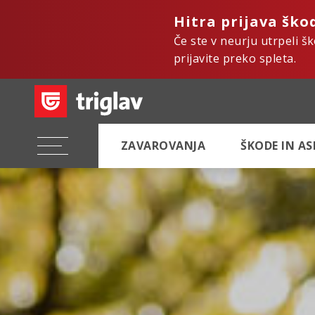
Hitra prijava ško
Če ste v neurju utrpeli š
prijavite preko spleta.
ZAVAROVANJA
ŠKODE IN A