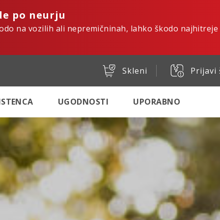
de po neurju
kodo na vozilih ali nepremičninah, lahko škodo najhitreje
Skleni
Prijavi
SISTENCA
UGODNOSTI
UPORABNO