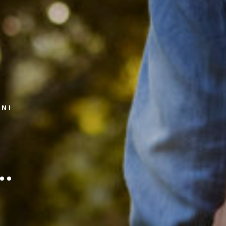
ZNI
..