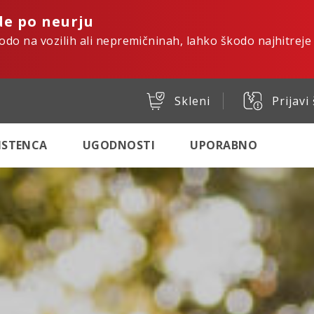
de po neurju
kodo na vozilih ali nepremičninah, lahko škodo najhitreje
Skleni
Prijavi
SISTENCA
UGODNOSTI
UPORABNO