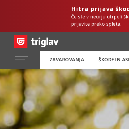
Hitra prijava ško
Če ste v neurju utrpeli š
prijavite preko spleta.
ZAVAROVANJA
ŠKODE IN A