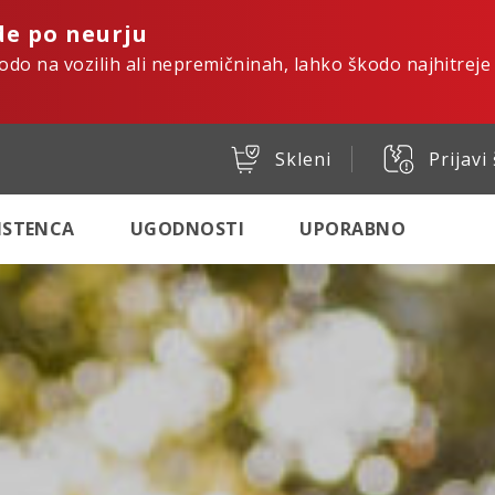
de po neurju
kodo na vozilih ali nepremičninah, lahko škodo najhitreje
Skleni
Prijavi
SISTENCA
UGODNOSTI
UPORABNO