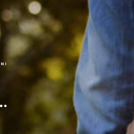
ZNI
..