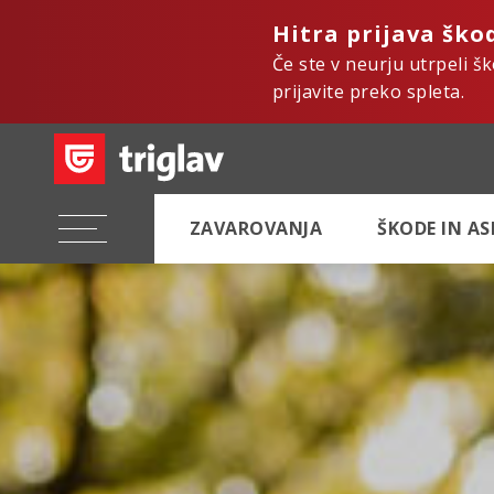
Hitra prijava ško
Če ste v neurju utrpeli š
prijavite preko spleta.
ZAVAROVANJA
ŠKODE IN A