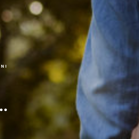
ZNI
..