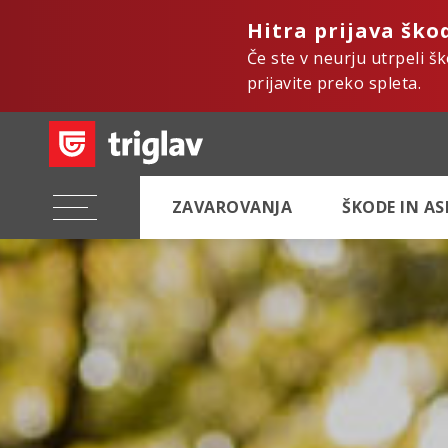
Hitra prijava ško
Če ste v neurju utrpeli š
prijavite preko spleta.
ZAVAROVANJA
ŠKODE IN A