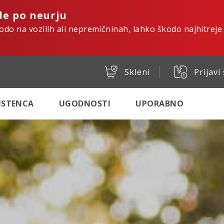
de po neurju
kodo na vozilih ali nepremičninah, lahko škodo najhitreje
Skleni
Prijavi
SISTENCA
UGODNOSTI
UPORABNO