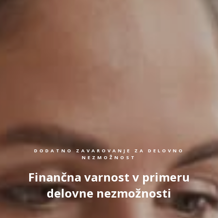
DODATNO ZAVAROVANJE ZA DELOVNO
NEZMOŽNOST
Finančna varnost v primeru
delovne nezmožnosti