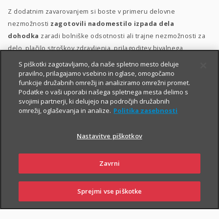
Z dodatnim zavarovanjem si boste v primeru delovne
nezmožnosti
zagotovili nadomestilo izpada dela
dohodka
zaradi bolniške odsotnosti ali trajne nezmožnosti za
delo, plačilo stroškov zdravljenja, prilagoditev bivalnega
prostora in morebitno zdravstveno oskrbo.
S piškotki zagotavljamo, da naše spletno mesto deluje
pravilno, prilagajamo vsebino in oglase, omogočamo
Dodatno zavarovanje za delovno nezmožnost lahko sklenete
funkcije družabnih omrežij in analiziramo omrežni promet.
Podatke o vaši uporabi našega spletnega mesta delimo s
delovno aktivne osebe med 18. in 60. letom starosti, ki ob izteku
svojimi partnerji, ki delujejo na področjih družabnih
zavarovanja ne boste starejše od 65 let. Ob sklenitvi zavarovanja
omrežij, oglaševanja in analize.
Politika zasebnosti
morate biti v delovnem razmerju
.
Nastavitve piškotkov
Zavrni
Sprejmi vse piškotke
PRIJAVI
NAROČI
OBIŠČI
SKLENI
ŠKODO
ZASTOPNIKA
POSLOVALNICO
PIŠI NAM
01 2864 000