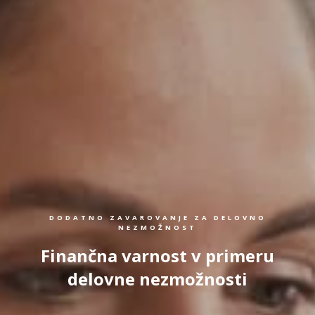
DODATNO ZAVAROVANJE ZA DELOVNO
NEZMOŽNOST
Finančna varnost v primeru
delovne nezmožnosti