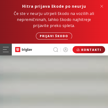
Hitra prijava škode po neurju
Če ste v neurju utrpeli škodo na vozilih ali
nepremičninah, lahko škodo najhitreje
prijavite preko spleta.
PRIJAVI ŠKODO
KONTAKTI