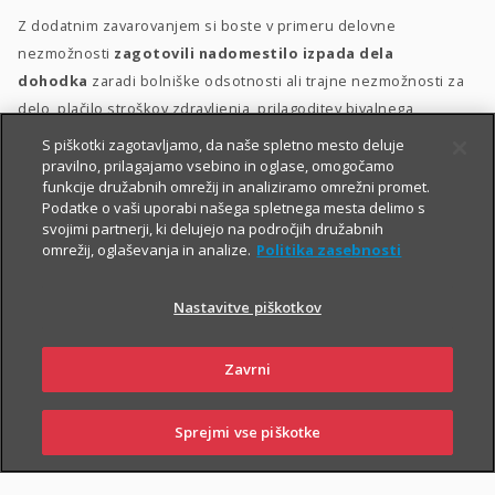
Z dodatnim zavarovanjem si boste v primeru delovne
nezmožnosti
zagotovili nadomestilo izpada dela
dohodka
zaradi bolniške odsotnosti ali trajne nezmožnosti za
delo, plačilo stroškov zdravljenja, prilagoditev bivalnega
prostora in morebitno zdravstveno oskrbo.
S piškotki zagotavljamo, da naše spletno mesto deluje
pravilno, prilagajamo vsebino in oglase, omogočamo
Dodatno zavarovanje za delovno nezmožnost lahko sklenete
funkcije družabnih omrežij in analiziramo omrežni promet.
Podatke o vaši uporabi našega spletnega mesta delimo s
delovno aktivne osebe med 18. in 60. letom starosti, ki ob izteku
svojimi partnerji, ki delujejo na področjih družabnih
zavarovanja ne boste starejše od 65 let. Ob sklenitvi zavarovanja
omrežij, oglaševanja in analize.
Politika zasebnosti
morate biti v delovnem razmerju
.
Nastavitve piškotkov
Zavrni
Sprejmi vse piškotke
SKLENI
PRIJAVI ŠKODO
ZASTOPNIKI
POSLOVALNICE
PIŠI NAM
01 2864 000