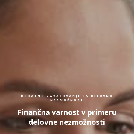
DODATNO ZAVAROVANJE ZA DELOVNO
NEZMOŽNOST
Finančna varnost v primeru
delovne nezmožnosti