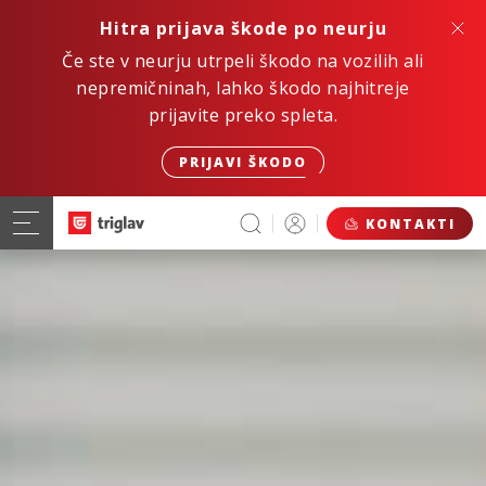
Hitra prijava škode po neurju
Če ste v neurju utrpeli škodo na vozilih ali
nepremičninah, lahko škodo najhitreje
prijavite preko spleta.
PRIJAVI ŠKODO
KONTAKTI