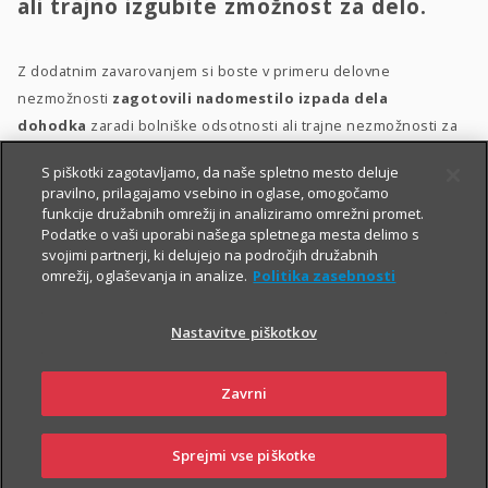
ali trajno izgubite zmožnost za delo.
Z dodatnim zavarovanjem si boste v primeru delovne
nezmožnosti
zagotovili nadomestilo izpada dela
dohodka
zaradi bolniške odsotnosti ali trajne nezmožnosti za
delo, plačilo stroškov zdravljenja, prilagoditev bivalnega
S piškotki zagotavljamo, da naše spletno mesto deluje
prostora in morebitno zdravstveno oskrbo.
pravilno, prilagajamo vsebino in oglase, omogočamo
funkcije družabnih omrežij in analiziramo omrežni promet.
Dodatno zavarovanje za delovno nezmožnost lahko sklenete
Podatke o vaši uporabi našega spletnega mesta delimo s
delovno aktivne osebe med 18. in 60. letom starosti, ki ob izteku
svojimi partnerji, ki delujejo na področjih družabnih
omrežij, oglaševanja in analize.
Politika zasebnosti
zavarovanja ne boste starejše od 65 let. Ob sklenitvi zavarovanja
morate biti v delovnem razmerju
.
Nastavitve piškotkov
Zavrni
Sprejmi vse piškotke
SKLENI
PRIJAVI ŠKODO
ZASTOPNIKI
POSLOVALNICE