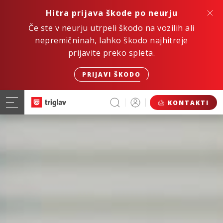
Hitra prijava škode po neurju
Če ste v neurju utrpeli škodo na vozilih ali
nepremičninah, lahko škodo najhitreje
prijavite preko spleta.
PRIJAVI ŠKODO
KONTAKTI