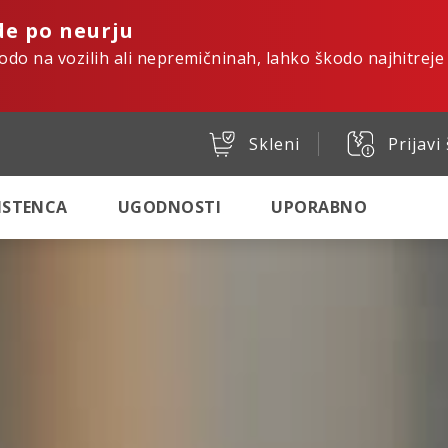
de po neurju
kodo na vozilih ali nepremičninah, lahko škodo najhitreje
Skleni
Prijavi
SISTENCA
UGODNOSTI
UPORABNO