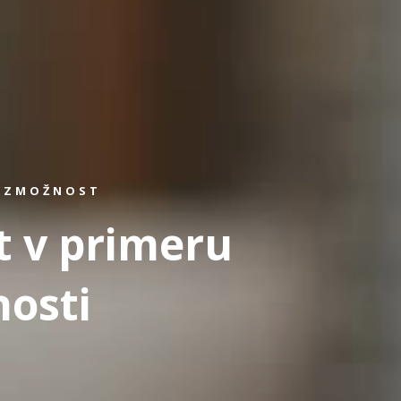
NEZMOŽNOST
t v primeru
osti