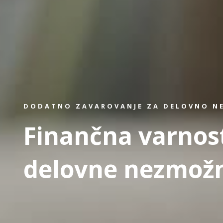
DODATNO ZAVAROVANJE ZA DELOVNO 
Finančna varnos
delovne nezmožn