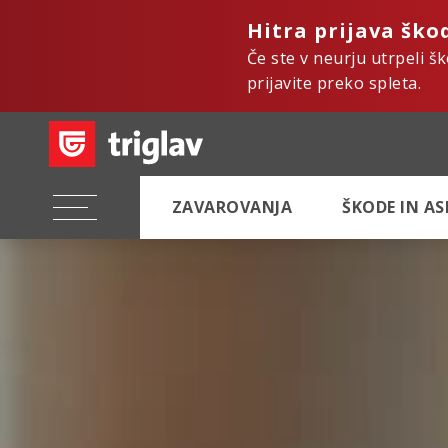
Hitra prijava ško
Če ste v neurju utrpeli š
prijavite preko spleta.
ZAVAROVANJA
ŠKODE IN A