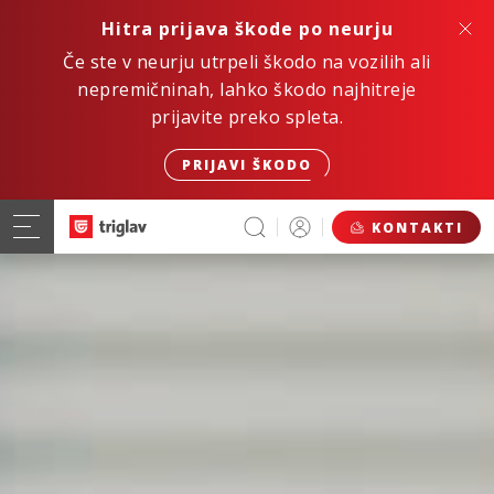
Hitra prijava škode po neurju
Če ste v neurju utrpeli škodo na vozilih ali
nepremičninah, lahko škodo najhitreje
prijavite preko spleta.
PRIJAVI ŠKODO
KONTAKTI