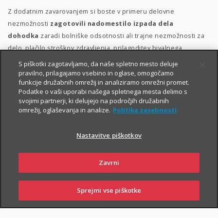
Z dodatnim zavarovanjem si boste v primeru delovne
nezmožnosti
zagotovili nadomestilo izpada dela
dohodka
zaradi bolniške odsotnosti ali trajne nezmožnosti za
delo, plačilo stroškov zdravljenja, prilagoditev bivalnega
prostora in morebitno zdravstveno oskrbo.
S piškotki zagotavljamo, da naše spletno mesto deluje
pravilno, prilagajamo vsebino in oglase, omogočamo
Dodatno zavarovanje za delovno nezmožnost lahko sklenete
funkcije družabnih omrežij in analiziramo omrežni promet.
Podatke o vaši uporabi našega spletnega mesta delimo s
delovno aktivne osebe med 18. in 60. letom starosti, ki ob izteku
svojimi partnerji, ki delujejo na področjih družabnih
zavarovanja ne boste starejše od 65 let. Ob sklenitvi zavarovanja
omrežij, oglaševanja in analize.
Politika zasebnosti
morate biti v delovnem razmerju
.
Nastavitve piškotkov
Zavrni
Sprejmi vse piškotke
SKLENI
PRIJAVI ŠKODO
ZASTOPNIKI
POSLOVALNICE
PIŠI NAM
01 2864 000