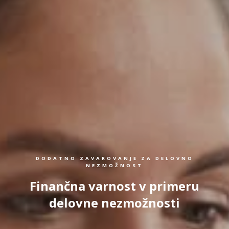
DODATNO ZAVAROVANJE ZA DELOVNO
NEZMOŽNOST
Finančna varnost v primeru
delovne nezmožnosti