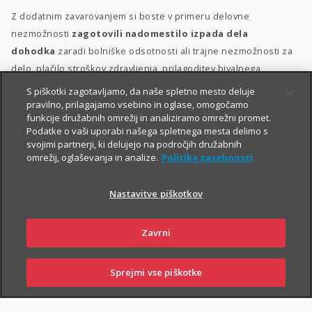
Z dodatnim zavarovanjem si boste v primeru delovne
nezmožnosti
zagotovili nadomestilo izpada dela
dohodka
zaradi bolniške odsotnosti ali trajne nezmožnosti za
delo, plačilo stroškov zdravljenja, prilagoditev bivalnega
prostora in morebitno zdravstveno oskrbo.
S piškotki zagotavljamo, da naše spletno mesto deluje
pravilno, prilagajamo vsebino in oglase, omogočamo
Dodatno zavarovanje za delovno nezmožnost lahko sklenete
funkcije družabnih omrežij in analiziramo omrežni promet.
Podatke o vaši uporabi našega spletnega mesta delimo s
delovno aktivne osebe med 18. in 60. letom starosti, ki ob izteku
svojimi partnerji, ki delujejo na področjih družabnih
zavarovanja ne boste starejše od 65 let. Ob sklenitvi zavarovanja
omrežij, oglaševanja in analize.
Politika zasebnosti
morate biti v delovnem razmerju
.
Nastavitve piškotkov
Zavrni
Sprejmi vse piškotke
PRIJAVI
NAROČI
OBIŠČI
SKLENI
ŠKODO
ZASTOPNIKA
POSLOVALNICO
PIŠI NAM
01 2864 000