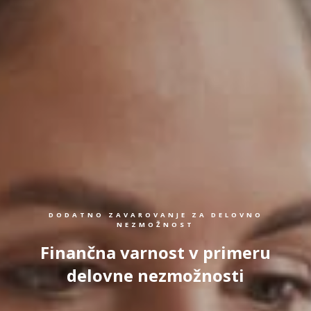
DODATNO ZAVAROVANJE ZA DELOVNO
NEZMOŽNOST
Finančna varnost v primeru
delovne nezmožnosti