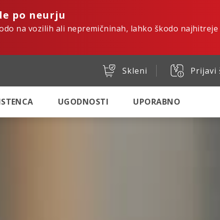
de po neurju
kodo na vozilih ali nepremičninah, lahko škodo najhitreje
Skleni
Prijavi
SISTENCA
UGODNOSTI
UPORABNO