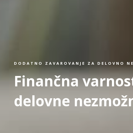
DODATNO ZAVAROVANJE ZA DELOVNO 
Finančna varnos
delovne nezmožn