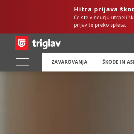
Hitra prijava ško
Če ste v neurju utrpeli š
prijavite preko spleta.
ZAVAROVANJA
ŠKODE IN A