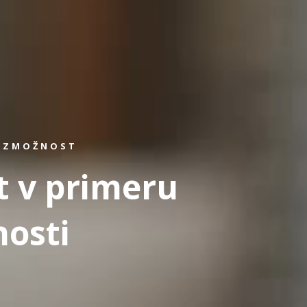
NEZMOŽNOST
t v primeru
osti