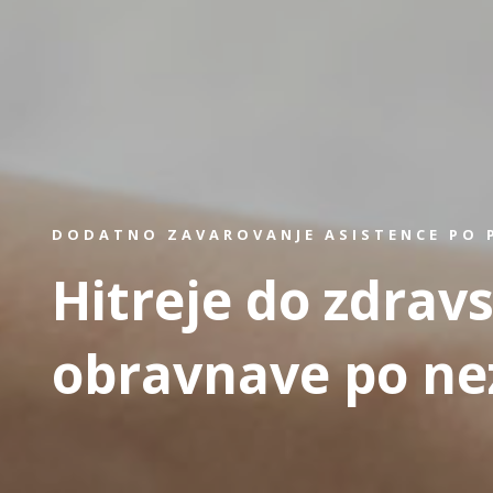
DODATNO ZAVAROVANJE ASISTENCE PO 
Hitreje do zdrav
obravnave po ne