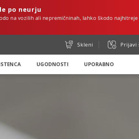
de po neurju
kodo na vozilih ali nepremičninah, lahko škodo najhitreje
Skleni
Prijavi
SISTENCA
UGODNOSTI
UPORABNO