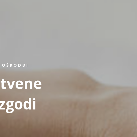
POŠKODBI
stvene
zgodi