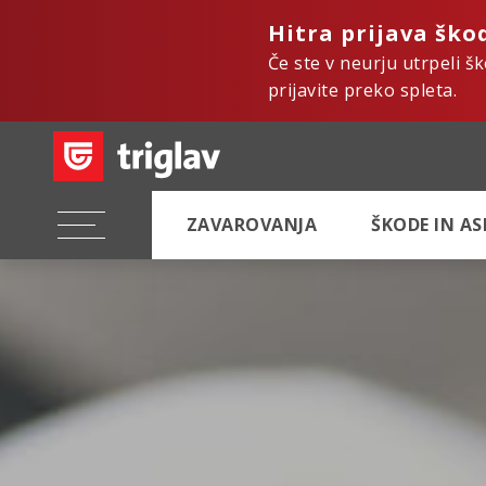
Hitra prijava ško
Če ste v neurju utrpeli š
prijavite preko spleta.
ZAVAROVANJA
ŠKODE IN A