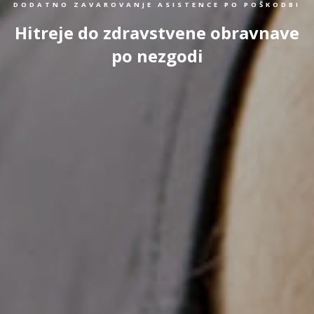
DODATNO ZAVAROVANJE ASISTENCE PO POŠKODBI
Hitreje do zdravstvene obravnave
po nezgodi