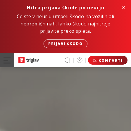
Hitra prijava škode po neurju
Če ste v neurju utrpeli škodo na vozilih ali
nepremičninah, lahko škodo najhitreje
prijavite preko spleta.
PRIJAVI ŠKODO
KONTAKTI