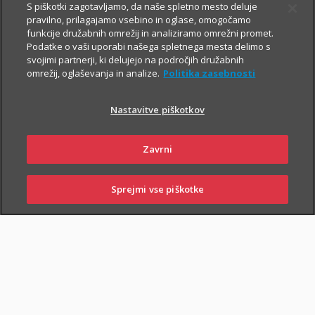
S piškotki zagotavljamo, da naše spletno mesto deluje
V primeru poškodbe nas pokličite
:
pravilno, prilagajamo vsebino in oglase, omogočamo
funkcije družabnih omrežij in analiziramo omrežni promet.
iz Slovenije:
01 2864 000
Podatke o vaši uporabi našega spletnega mesta delimo s
svojimi partnerji, ki delujejo na področjih družabnih
iz tujine:
+386 2 222 28 64
.
omrežij, oglaševanja in analize.
Politika zasebnosti
Pomagali vam bomo z informacijami in organizirali termin pri
ustreznem izvajalcu zdravstvenih storitev.
Nastavitve piškotkov
Zavarovanje lahko sklenejo zavarovalci, ki osnovnemu
Zavrni
življenjskemu zavarovanju priključijo tudi
Dodatno nezgodno
zavarovanje
.
Sprejmi vse piškotke
SKLENI
PRIJAVI ŠKODO
ZASTOPNIKI
POSLOVALNICE
PIŠI NAM
01 2864 000