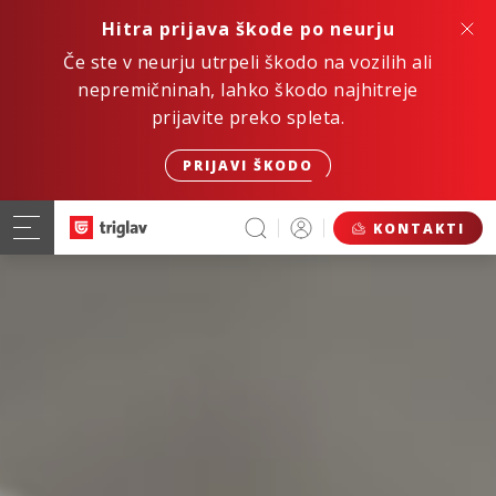
Hitra prijava škode po neurju
Če ste v neurju utrpeli škodo na vozilih ali
nepremičninah, lahko škodo najhitreje
prijavite preko spleta.
PRIJAVI ŠKODO
KONTAKTI