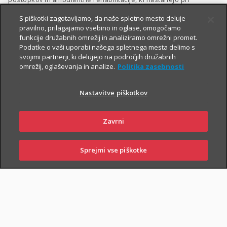
izvajalcih zdravstvenih storitev v Sloveniji.
S piškotki zagotavljamo, da naše spletno mesto deluje
pravilno, prilagajamo vsebino in oglase, omogočamo
V primeru poškodbe nas pokličite
:
funkcije družabnih omrežij in analiziramo omrežni promet.
Podatke o vaši uporabi našega spletnega mesta delimo s
iz Slovenije:
01 2864 000
svojimi partnerji, ki delujejo na področjih družabnih
omrežij, oglaševanja in analize.
Politika zasebnosti
iz tujine:
+386 2 222 28 64
.
Pomagali vam bomo z informacijami in organizirali termin pri
Nastavitve piškotkov
ustreznem izvajalcu zdravstvenih storitev.
Zavarovanje lahko sklenejo zavarovalci, ki osnovnemu
Zavrni
življenjskemu zavarovanju priključijo tudi
Dodatno nezgodno
zavarovanje
.
Sprejmi vse piškotke
SKLENI
PRIJAVI ŠKODO
ZASTOPNIKI
POSLOVALNICE