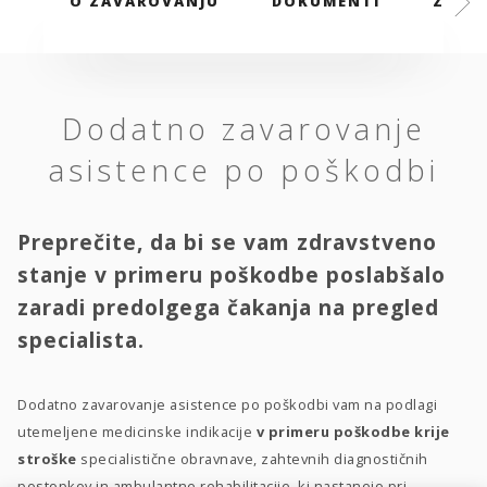
O ZAVAROVANJU
DOKUMENTI
ZAVAR
Dodatno zavarovanje
asistence po poškodbi
Preprečite, da bi se vam zdravstveno
stanje v primeru poškodbe poslabšalo
zaradi predolgega čakanja na pregled
specialista.
Dodatno zavarovanje asistence po poškodbi vam na podlagi
utemeljene medicinske indikacije
v primeru poškodbe krije
stroške
specialistične obravnave, zahtevnih diagnostičnih
postopkov in ambulantne rehabilitacije, ki nastanejo pri