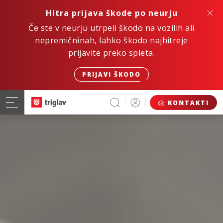
Hitra prijava škode po neurju
Če ste v neurju utrpeli škodo na vozilih ali
nepremičninah, lahko škodo najhitreje
prijavite preko spleta.
PRIJAVI ŠKODO
KONTAKTI