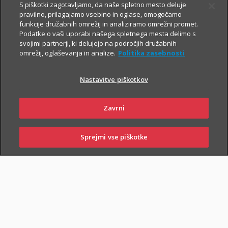
S piškotki zagotavljamo, da naše spletno mesto deluje
V primeru poškodbe nas pokličite
:
pravilno, prilagajamo vsebino in oglase, omogočamo
funkcije družabnih omrežij in analiziramo omrežni promet.
iz Slovenije:
01 2864 000
Podatke o vaši uporabi našega spletnega mesta delimo s
svojimi partnerji, ki delujejo na področjih družabnih
iz tujine:
+386 2 222 28 64
.
omrežij, oglaševanja in analize.
Politika zasebnosti
Pomagali vam bomo z informacijami in organizirali termin pri
ustreznem izvajalcu zdravstvenih storitev.
Nastavitve piškotkov
Zavarovanje lahko sklenejo zavarovalci, ki osnovnemu
Zavrni
življenjskemu zavarovanju priključijo tudi
Dodatno nezgodno
zavarovanje
.
Sprejmi vse piškotke
SKLENI
PRIJAVI ŠKODO
ZASTOPNIKI
POSLOVALNICE
PIŠI NAM
01 2864 000