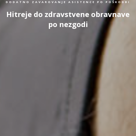
DODATNO ZAVAROVANJE ASISTENCE PO POŠKODBI
Hitreje do zdravstvene obravnave
po nezgodi