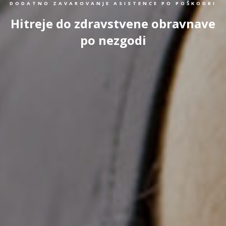
DODATNO ZAVAROVANJE ASISTENCE PO POŠKODBI
Hitreje do zdravstvene obravnave
po nezgodi