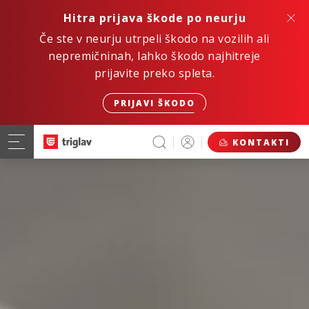
Hitra prijava škode po neurju
Če ste v neurju utrpeli škodo na vozilih ali
nepremičninah, lahko škodo najhitreje
prijavite preko spleta.
PRIJAVI ŠKODO
KONTAKTI