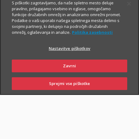
S piškotki zagotavljamo, da naše spletno mesto deluje
V primeru poškodbe nas pokličite
:
pravilno, prilagajamo vsebino in oglase, omogočamo
funkcije družabnih omrežij in analiziramo omrežni promet.
iz Slovenije:
01 2864 000
Podatke o vaši uporabi našega spletnega mesta delimo s
svojimi partnerji, ki delujejo na področjih družabnih
iz tujine:
+386 2 222 28 64
.
omrežij, oglaševanja in analize.
Politika zasebnosti
Pomagali vam bomo z informacijami in organizirali termin pri
ustreznem izvajalcu zdravstvenih storitev.
Nastavitve piškotkov
Zavarovanje lahko sklenejo zavarovalci, ki osnovnemu
Zavrni
življenjskemu zavarovanju priključijo tudi
Dodatno nezgodno
zavarovanje
.
Sprejmi vse piškotke
SKLENI
PRIJAVI ŠKODO
ZASTOPNIKI
POSLOVALNICE
PIŠI NAM
01 2864 000