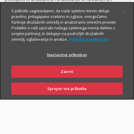
izvajalcih zdravstvenih storitev v Sloveniji.
S piškotki zagotavljamo, da naše spletno mesto deluje
pravilno, prilagajamo vsebino in oglase, omogočamo
V primeru poškodbe nas pokličite
:
funkcije družabnih omrežij in analiziramo omrežni promet.
Podatke o vaši uporabi našega spletnega mesta delimo s
iz Slovenije:
01 2864 000
svojimi partnerji, ki delujejo na področjih družabnih
omrežij, oglaševanja in analize.
Politika zasebnosti
iz tujine:
+386 2 222 28 64
.
Pomagali vam bomo z informacijami in organizirali termin pri
Nastavitve piškotkov
ustreznem izvajalcu zdravstvenih storitev.
Zavarovanje lahko sklenejo zavarovalci, ki osnovnemu
Zavrni
življenjskemu zavarovanju priključijo tudi
Dodatno nezgodno
zavarovanje
.
Sprejmi vse piškotke
SKLENI
PRIJAVI ŠKODO
ZASTOPNIKI
POSLOVALNICE