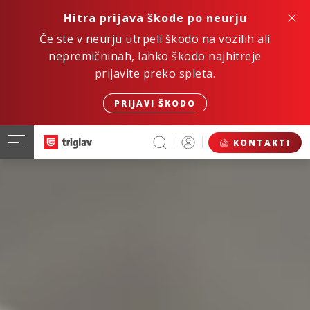
Hitra prijava škode po neurju
Če ste v neurju utrpeli škodo na vozilih ali
nepremičninah, lahko škodo najhitreje
prijavite preko spleta.
PRIJAVI ŠKODO
KONTAKTI