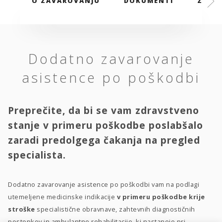
O ZAVAROVANJU
DOKUMENTI
ZAVAR
Dodatno zavarovanje
asistence po poškodbi
Preprečite, da bi se vam zdravstveno
stanje v primeru poškodbe poslabšalo
zaradi predolgega čakanja na pregled
specialista.
Dodatno zavarovanje asistence po poškodbi vam na podlagi
utemeljene medicinske indikacije
v primeru poškodbe krije
stroške
specialistične obravnave, zahtevnih diagnostičnih
postopkov in ambulantne rehabilitacije, ki nastanejo pri