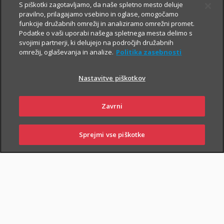
S piškotki zagotavljamo, da naše spletno mesto deluje
V primeru poškodbe nas pokličite
:
pravilno, prilagajamo vsebino in oglase, omogočamo
funkcije družabnih omrežij in analiziramo omrežni promet.
iz Slovenije:
01 2864 000
Podatke o vaši uporabi našega spletnega mesta delimo s
svojimi partnerji, ki delujejo na področjih družabnih
iz tujine:
+386 2 222 28 64
.
omrežij, oglaševanja in analize.
Politika zasebnosti
Pomagali vam bomo z informacijami in organizirali termin pri
ustreznem izvajalcu zdravstvenih storitev.
Nastavitve piškotkov
Zavarovanje lahko sklenejo zavarovalci, ki osnovnemu
Zavrni
življenjskemu zavarovanju priključijo tudi
Dodatno nezgodno
zavarovanje
.
Sprejmi vse piškotke
PRIJAVI
NAROČI
OBIŠČI
SKLENI
ŠKODO
ZASTOPNIKA
POSLOVALNICO
PIŠI NAM
01 2864 000