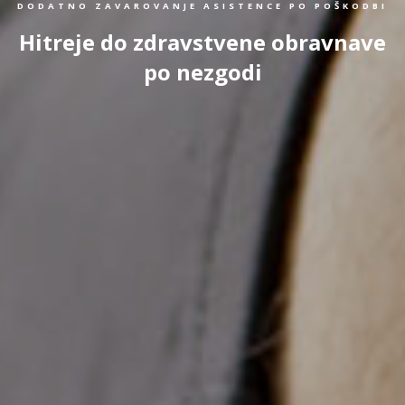
DODATNO ZAVAROVANJE ASISTENCE PO POŠKODBI
Hitreje do zdravstvene obravnave
po nezgodi