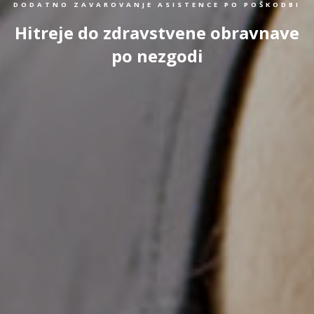
DODATNO ZAVAROVANJE ASISTENCE PO POŠKODBI
Hitreje do zdravstvene obravnave
po nezgodi