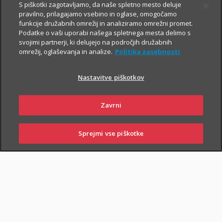
S piškotki zagotavljamo, da naše spletno mesto deluje
V primeru poškodbe nas pokličite
:
pravilno, prilagajamo vsebino in oglase, omogočamo
funkcije družabnih omrežij in analiziramo omrežni promet.
iz Slovenije:
01 2864 000
Podatke o vaši uporabi našega spletnega mesta delimo s
svojimi partnerji, ki delujejo na področjih družabnih
iz tujine:
+386 2 222 28 64
.
omrežij, oglaševanja in analize.
Politika zasebnosti
Pomagali vam bomo z informacijami in organizirali termin pri
ustreznem izvajalcu zdravstvenih storitev.
Nastavitve piškotkov
Zavarovanje lahko sklenejo zavarovalci, ki osnovnemu
Zavrni
življenjskemu zavarovanju priključijo tudi
Dodatno nezgodno
zavarovanje
.
Sprejmi vse piškotke
SKLENI
PRIJAVI ŠKODO
ZASTOPNIKI
POSLOVALNICE
PIŠI NAM
01 2864 000