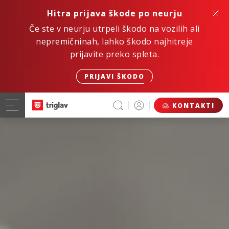
Hitra prijava škode po neurju
Če ste v neurju utrpeli škodo na vozilih ali
nepremičninah, lahko škodo najhitreje
prijavite preko spleta.
PRIJAVI ŠKODO
KONTAKTI