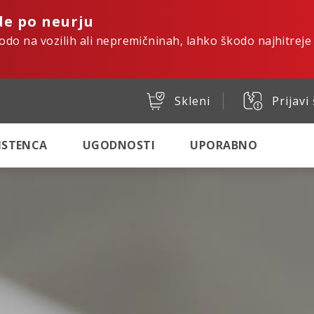
de po neurju
kodo na vozilih ali nepremičninah, lahko škodo najhitreje
Skleni
Prijavi
SISTENCA
UGODNOSTI
UPORABNO