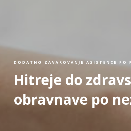
DODATNO ZAVAROVANJE ASISTENCE PO 
Hitreje do zdrav
obravnave po ne