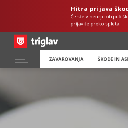
Hitra prijava ško
Če ste v neurju utrpeli š
prijavite preko spleta.
ZAVAROVANJA
ŠKODE IN A