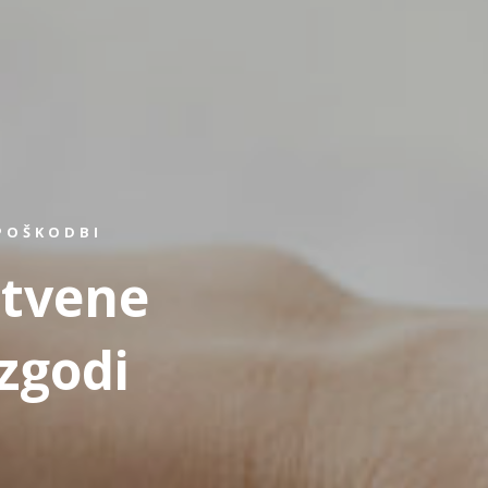
POŠKODBI
stvene
zgodi