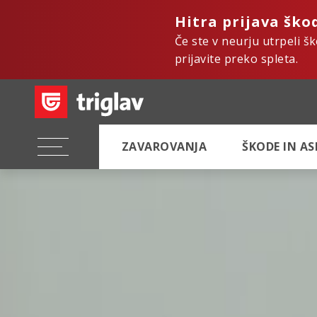
Hitra prijava ško
Če ste v neurju utrpeli š
prijavite preko spleta.
ZAVAROVANJA
ŠKODE IN A