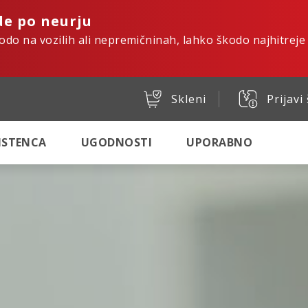
de po neurju
kodo na vozilih ali nepremičninah, lahko škodo najhitreje
Skleni
Prijavi
SISTENCA
UGODNOSTI
UPORABNO