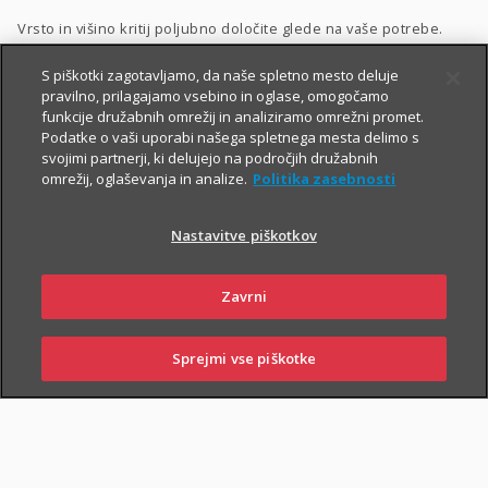
Vrsto in višino kritij poljubno določite glede na vaše potrebe.
Dodatnega nezgodnega zavarovanja ne morete skleniti
S piškotki zagotavljamo, da naše spletno mesto deluje
pravilno, prilagajamo vsebino in oglase, omogočamo
samostojno, lahko pa ga
priključite naslednjim
funkcije družabnih omrežij in analiziramo omrežni promet.
zavarovanjem
:
Podatke o vaši uporabi našega spletnega mesta delimo s
svojimi partnerji, ki delujejo na področjih družabnih
Zavarovanje življenja
, ki ga lahko sklenete tudi
preko spleta
,
omrežij, oglaševanja in analize.
Politika zasebnosti
Naložbeno življenjsko zavarovanje Fleks
,
Nastavitve piškotkov
Naložbeno življenjsko zavarovanje i.fleks
, ki ga lahko sklenete
preko spleta
,
Zavrni
Zavarovanje življenja, ki ga sklene podjetje
,
Kolektivno življenjsko zavarovanje
.
Sprejmi vse piškotke
PRIJAVI
NAROČI
OBIŠČI
SKLENI
ŠKODO
ZASTOPNIKA
POSLOVALNICO