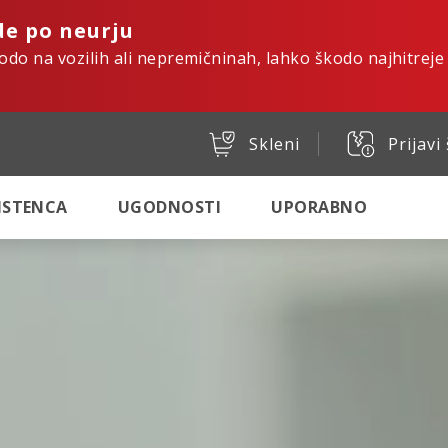
de po neurju
kodo na vozilih ali nepremičninah, lahko škodo najhitreje
Skleni
Prijavi
SISTENCA
UGODNOSTI
UPORABNO