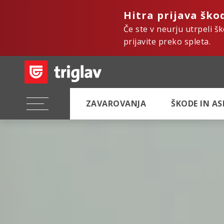
Hitra prijava ško
Če ste v neurju utrpeli š
prijavite preko spleta.
ZAVAROVANJA
ŠKODE IN A