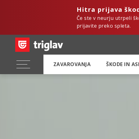
Hitra prijava ško
Če ste v neurju utrpeli š
prijavite preko spleta.
ZAVAROVANJA
ŠKODE IN A