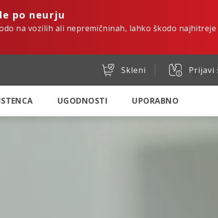
de po neurju
kodo na vozilih ali nepremičninah, lahko škodo najhitreje
Skleni
Prijavi
SISTENCA
UGODNOSTI
UPORABNO