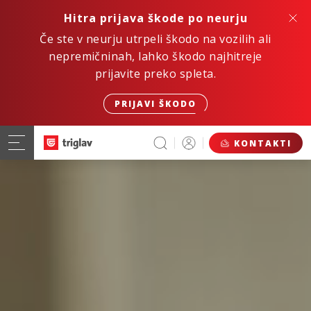
Hitra prijava škode po neurju
Če ste v neurju utrpeli škodo na vozilih ali
nepremičninah, lahko škodo najhitreje
prijavite preko spleta.
PRIJAVI ŠKODO
KONTAKTI