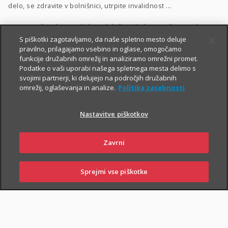
delo, se zdravite v bolnišnici, utrpite invalidnost ...
Vrsto in višino kritij poljubno določite glede na vaše potrebe.
S piškotki zagotavljamo, da naše spletno mesto deluje
Dodatnega nezgodnega zavarovanja ne morete skleniti
pravilno, prilagajamo vsebino in oglase, omogočamo
funkcije družabnih omrežij in analiziramo omrežni promet.
samostojno, lahko pa ga
priključite naslednjim
Podatke o vaši uporabi našega spletnega mesta delimo s
zavarovanjem
:
svojimi partnerji, ki delujejo na področjih družabnih
omrežij, oglaševanja in analize.
Politika zasebnosti
Zavarovanje življenja
, ki ga lahko sklenete tudi
preko spleta
,
Naložbeno življenjsko zavarovanje Fleks
,
Nastavitve piškotkov
Naložbeno življenjsko zavarovanje i.fleks
, ki ga lahko sklenete
preko spleta
,
Zavrni
Zavarovanje življenja, ki ga sklene podjetje
,
Sprejmi vse piškotke
Kolektivno življenjsko zavarovanje
.
SKLENI
PRIJAVI ŠKODO
ZASTOPNIKI
POSLOVALNICE