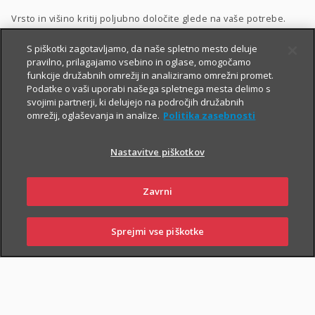
Vrsto in višino kritij poljubno določite glede na vaše potrebe.
Dodatnega nezgodnega zavarovanja ne morete skleniti
S piškotki zagotavljamo, da naše spletno mesto deluje
pravilno, prilagajamo vsebino in oglase, omogočamo
samostojno, lahko pa ga
priključite naslednjim
funkcije družabnih omrežij in analiziramo omrežni promet.
zavarovanjem
:
Podatke o vaši uporabi našega spletnega mesta delimo s
svojimi partnerji, ki delujejo na področjih družabnih
Zavarovanje življenja
, ki ga lahko sklenete tudi
preko spleta
,
omrežij, oglaševanja in analize.
Politika zasebnosti
Naložbeno življenjsko zavarovanje Fleks
,
Nastavitve piškotkov
Naložbeno življenjsko zavarovanje i.fleks
, ki ga lahko sklenete
preko spleta
,
Zavrni
Zavarovanje življenja, ki ga sklene podjetje
,
Kolektivno življenjsko zavarovanje
.
Sprejmi vse piškotke
SKLENI
PRIJAVI ŠKODO
ZASTOPNIKI
POSLOVALNICE