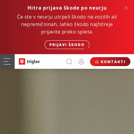
Hitra prijava škode po neurju
Če ste v neurju utrpeli škodo na vozilih ali
nepremičninah, lahko škodo najhitreje
prijavite preko spleta.
PRIJAVI ŠKODO
KONTAKTI