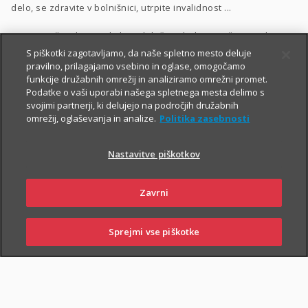
delo, se zdravite v bolnišnici, utrpite invalidnost ...
Vrsto in višino kritij poljubno določite glede na vaše potrebe.
S piškotki zagotavljamo, da naše spletno mesto deluje
Dodatnega nezgodnega zavarovanja ne morete skleniti
pravilno, prilagajamo vsebino in oglase, omogočamo
funkcije družabnih omrežij in analiziramo omrežni promet.
samostojno, lahko pa ga
priključite naslednjim
Podatke o vaši uporabi našega spletnega mesta delimo s
zavarovanjem
:
svojimi partnerji, ki delujejo na področjih družabnih
omrežij, oglaševanja in analize.
Politika zasebnosti
Zavarovanje življenja
, ki ga lahko sklenete tudi
preko spleta
,
Naložbeno življenjsko zavarovanje Fleks
,
Nastavitve piškotkov
Naložbeno življenjsko zavarovanje i.fleks
, ki ga lahko sklenete
preko spleta
,
Zavrni
Zavarovanje življenja, ki ga sklene podjetje
,
Sprejmi vse piškotke
Kolektivno življenjsko zavarovanje
.
SKLENI
PRIJAVI ŠKODO
ZASTOPNIKI
POSLOVALNICE