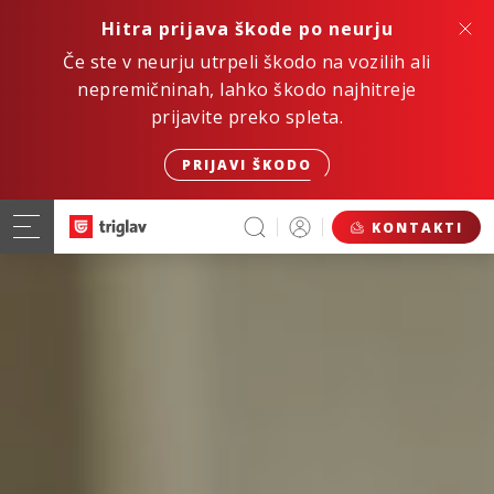
Hitra prijava škode po neurju
Če ste v neurju utrpeli škodo na vozilih ali
nepremičninah, lahko škodo najhitreje
prijavite preko spleta.
PRIJAVI ŠKODO
KONTAKTI