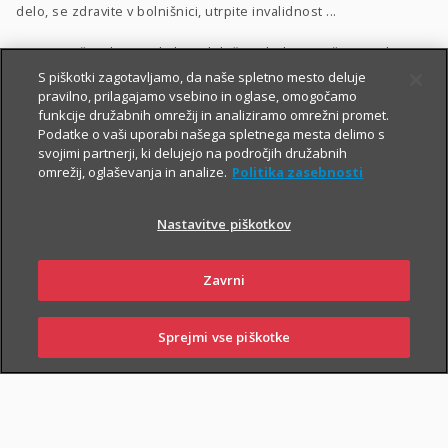
delo, se zdravite v bolnišnici, utrpite invalidnost ...
Vrsto in višino kritij poljubno določite glede na vaše potrebe.
S piškotki zagotavljamo, da naše spletno mesto deluje
Dodatnega nezgodnega zavarovanja ne morete skleniti
pravilno, prilagajamo vsebino in oglase, omogočamo
funkcije družabnih omrežij in analiziramo omrežni promet.
samostojno, lahko pa ga
priključite naslednjim
Podatke o vaši uporabi našega spletnega mesta delimo s
zavarovanjem
:
svojimi partnerji, ki delujejo na področjih družabnih
omrežij, oglaševanja in analize.
Politika zasebnosti
Zavarovanje življenja
, ki ga lahko sklenete tudi
preko spleta
,
Naložbeno življenjsko zavarovanje Fleks
,
Nastavitve piškotkov
Naložbeno življenjsko zavarovanje i.fleks
, ki ga lahko sklenete
preko spleta
,
Zavrni
Zavarovanje življenja, ki ga sklene podjetje
,
Sprejmi vse piškotke
Kolektivno življenjsko zavarovanje
.
SKLENI
PRIJAVI ŠKODO
ZASTOPNIKI
POSLOVALNICE