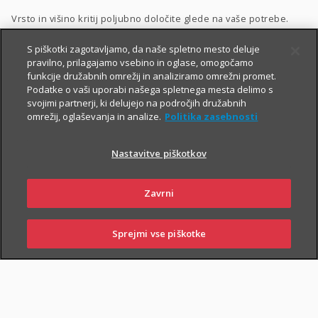
Vrsto in višino kritij poljubno določite glede na vaše potrebe.
Dodatnega nezgodnega zavarovanja ne morete skleniti
S piškotki zagotavljamo, da naše spletno mesto deluje
pravilno, prilagajamo vsebino in oglase, omogočamo
samostojno, lahko pa ga
priključite naslednjim
funkcije družabnih omrežij in analiziramo omrežni promet.
zavarovanjem
:
Podatke o vaši uporabi našega spletnega mesta delimo s
svojimi partnerji, ki delujejo na področjih družabnih
Zavarovanje življenja
, ki ga lahko sklenete tudi
preko spleta
,
omrežij, oglaševanja in analize.
Politika zasebnosti
Naložbeno življenjsko zavarovanje Fleks
,
Nastavitve piškotkov
Naložbeno življenjsko zavarovanje i.fleks
, ki ga lahko sklenete
preko spleta
,
Zavrni
Zavarovanje življenja, ki ga sklene podjetje
,
Kolektivno življenjsko zavarovanje
.
Sprejmi vse piškotke
PRIJAVI
NAROČI
OBIŠČI
SKLENI
ŠKODO
ZASTOPNIKA
POSLOVALNICO