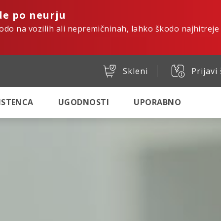
de po neurju
kodo na vozilih ali nepremičninah, lahko škodo najhitreje
Skleni
Prijavi
SISTENCA
UGODNOSTI
UPORABNO