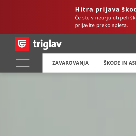
Hitra prijava ško
Če ste v neurju utrpeli š
prijavite preko spleta.
ZAVAROVANJA
ŠKODE IN A