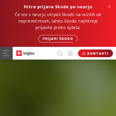
Hitra prijava škode po neurju
Če ste v neurju utrpeli škodo na vozilih ali
nepremičninah, lahko škodo najhitreje
prijavite preko spleta.
PRIJAVI ŠKODO
KONTAKTI