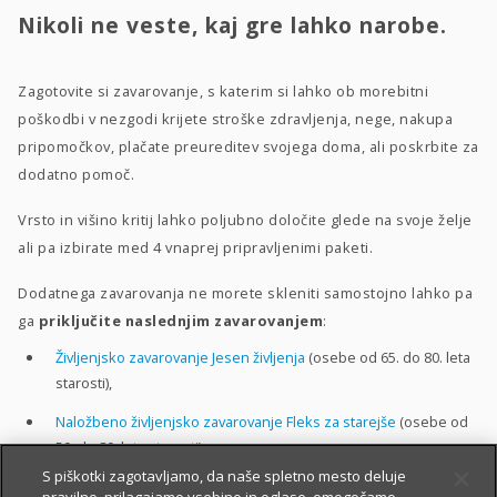
Nikoli ne veste, kaj gre lahko narobe.
Zagotovite si zavarovanje, s katerim si lahko ob morebitni
poškodbi v nezgodi krijete stroške zdravljenja, nege, nakupa
pripomočkov, plačate preureditev svojega doma, ali poskrbite za
dodatno pomoč.
Vrsto in višino kritij lahko poljubno določite glede na svoje želje
ali pa izbirate med 4 vnaprej pripravljenimi paketi.
Dodatnega zavarovanja ne morete skleniti samostojno lahko pa
ga
priključite naslednjim zavarovanjem
:
Življenjsko zavarovanje Jesen življenja
(osebe od 65. do 80. leta
starosti),
Naložbeno življenjsko zavarovanje Fleks za starejše
(osebe od
50. do 80. leta starosti).
S piškotki zagotavljamo, da naše spletno mesto deluje