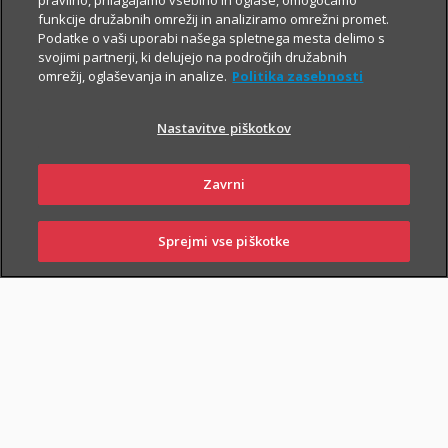
pravilno, prilagajamo vsebino in oglase, omogočamo
funkcije družabnih omrežij in analiziramo omrežni promet.
Podatke o vaši uporabi našega spletnega mesta delimo s
svojimi partnerji, ki delujejo na področjih družabnih
omrežij, oglaševanja in analize.
Politika zasebnosti
Nastavitve piškotkov
PIŠI NAM
01 2864 000
Zavrni
Sprejmi vse piškotke
SKLENI
PRIJAVI ŠKODO
ZASTOPNIKI
POSLOVALNICE
NAROČI ZASTOPNIKA
OBIŠČI POSLOVALNICO
Zavarovalna kritja