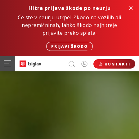
Hitra prijava škode po neurju
Če ste v neurju utrpeli škodo na vozilih ali
nepremičninah, lahko škodo najhitreje
prijavite preko spleta.
PRIJAVI ŠKODO
KONTAKTI