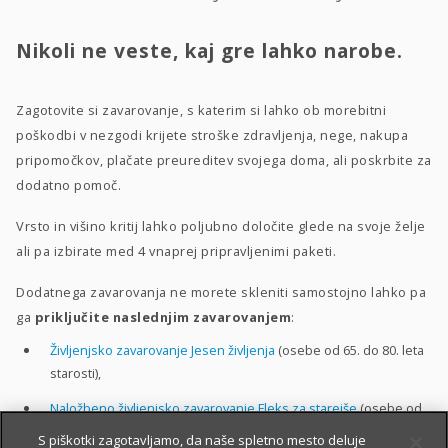
Nikoli ne veste, kaj gre lahko narobe.
Zagotovite si zavarovanje, s katerim si lahko ob morebitni
poškodbi v nezgodi krijete stroške zdravljenja, nege, nakupa
pripomočkov, plačate preureditev svojega doma, ali poskrbite za
dodatno pomoč.
Vrsto in višino kritij lahko poljubno določite glede na svoje želje
ali pa izbirate med 4 vnaprej pripravljenimi paketi.
Dodatnega zavarovanja ne morete skleniti samostojno lahko pa
ga
priključite naslednjim zavarovanjem
:
Življenjsko zavarovanje Jesen življenja
(osebe od 65. do 80. leta
starosti),
Naložbeno življenjsko zavarovanje Fleks za starejše
(osebe od
50. do 80. leta starosti).
S piškotki zagotavljamo, da naše spletno mesto deluje