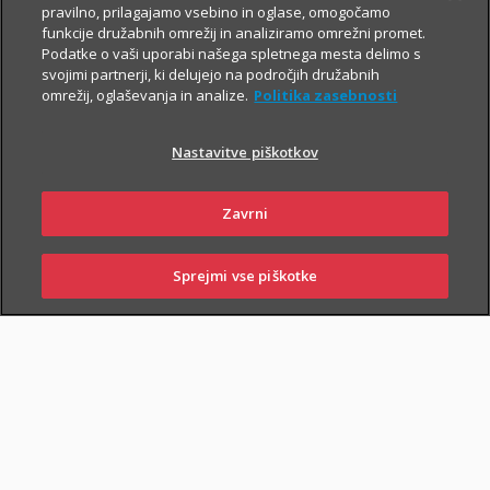
pravilno, prilagajamo vsebino in oglase, omogočamo
funkcije družabnih omrežij in analiziramo omrežni promet.
Podatke o vaši uporabi našega spletnega mesta delimo s
svojimi partnerji, ki delujejo na področjih družabnih
omrežij, oglaševanja in analize.
Politika zasebnosti
Nastavitve piškotkov
PIŠI NAM
01 2864 000
Zavrni
Sprejmi vse piškotke
SKLENI
PRIJAVI ŠKODO
ZASTOPNIKI
POSLOVALNICE
NAROČI ZASTOPNIKA
OBIŠČI POSLOVALNICO