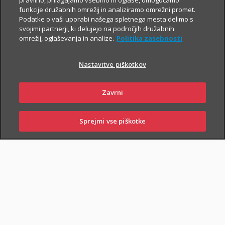
pravilno, prilagajamo vsebino in oglase, omogočamo
funkcije družabnih omrežij in analiziramo omrežni promet.
Podatke o vaši uporabi našega spletnega mesta delimo s
svojimi partnerji, ki delujejo na področjih družabnih
omrežij, oglaševanja in analize.
Politika zasebnosti
Nastavitve piškotkov
PIŠI NAM
01 2864 000
Zavrni
Sprejmi vse piškotke
SKLENI
PRIJAVI ŠKODO
ZASTOPNIKI
POSLOVALNICE
NAROČI ZASTOPNIKA
OBIŠČI POSLOVALNICO
Zavarovalna kritja