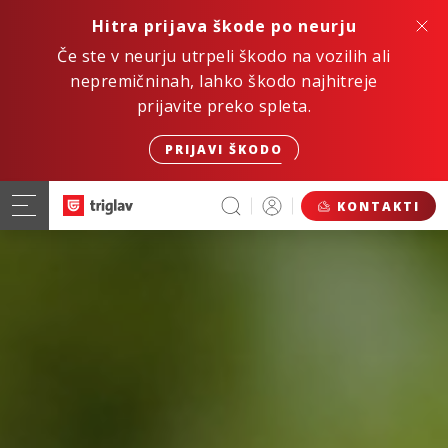
Hitra prijava škode po neurju
Če ste v neurju utrpeli škodo na vozilih ali
nepremičninah, lahko škodo najhitreje
prijavite preko spleta.
PRIJAVI ŠKODO
KONTAKTI