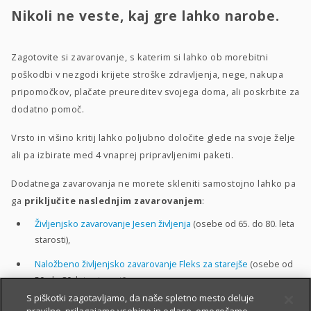
Nikoli ne veste, kaj gre lahko narobe.
Zagotovite si zavarovanje, s katerim si lahko ob morebitni
poškodbi v nezgodi krijete stroške zdravljenja, nege, nakupa
pripomočkov, plačate preureditev svojega doma, ali poskrbite za
dodatno pomoč.
Vrsto in višino kritij lahko poljubno določite glede na svoje želje
ali pa izbirate med 4 vnaprej pripravljenimi paketi.
Dodatnega zavarovanja ne morete skleniti samostojno lahko pa
ga
priključite naslednjim zavarovanjem
:
Življenjsko zavarovanje Jesen življenja
(osebe od 65. do 80. leta
starosti),
Naložbeno življenjsko zavarovanje Fleks za starejše
(osebe od
50. do 80. leta starosti).
S piškotki zagotavljamo, da naše spletno mesto deluje