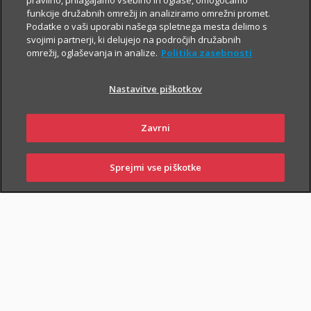
pravilno, prilagajamo vsebino in oglase, omogočamo
funkcije družabnih omrežij in analiziramo omrežni promet.
Podatke o vaši uporabi našega spletnega mesta delimo s
svojimi partnerji, ki delujejo na področjih družabnih
omrežij, oglaševanja in analize.
Politika zasebnosti
Nastavitve piškotkov
PIŠI NAM
01 2864 000
Zavrni
Sprejmi vse piškotke
SKLENI
PRIJAVI ŠKODO
ZASTOPNIKI
POSLOVALNICE
NAROČI ZASTOPNIKA
OBIŠČI POSLOVALNICO
Zavarovalna kritja