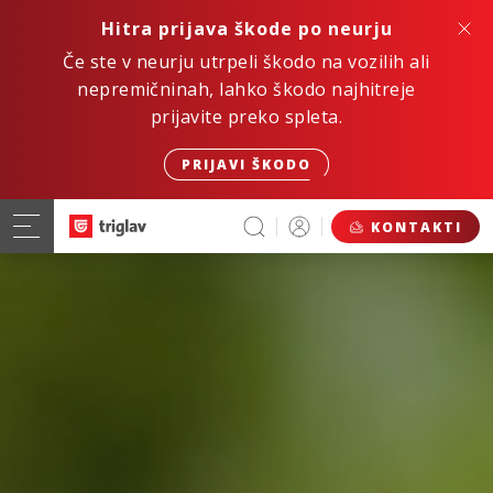
Hitra prijava škode po neurju
Če ste v neurju utrpeli škodo na vozilih ali
nepremičninah, lahko škodo najhitreje
prijavite preko spleta.
PRIJAVI ŠKODO
KONTAKTI