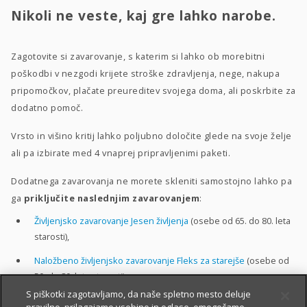
Nikoli ne veste, kaj gre lahko narobe.
Zagotovite si zavarovanje, s katerim si lahko ob morebitni
poškodbi v nezgodi krijete stroške zdravljenja, nege, nakupa
pripomočkov, plačate preureditev svojega doma, ali poskrbite za
dodatno pomoč.
Vrsto in višino kritij lahko poljubno določite glede na svoje želje
ali pa izbirate med 4 vnaprej pripravljenimi paketi.
Dodatnega zavarovanja ne morete skleniti samostojno lahko pa
ga
priključite naslednjim zavarovanjem
:
Življenjsko zavarovanje Jesen življenja
(osebe od 65. do 80. leta
starosti),
Naložbeno življenjsko zavarovanje Fleks za starejše
(osebe od
50. do 80. leta starosti).
S piškotki zagotavljamo, da naše spletno mesto deluje