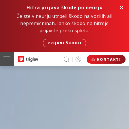
Hitra prijava škode po neurju
Če ste v neurju utrpeli škodo na vozilih ali
nepremičninah, lahko škodo najhitreje
prijavite preko spleta.
PRIJAVI ŠKODO
KONTAKTI