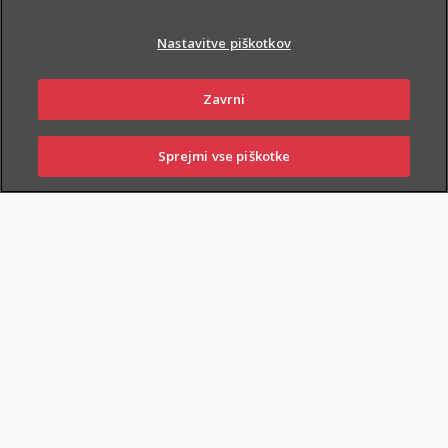
Nastavitve piškotkov
Zavrni
PIŠI NAM
01 2864 000
Sprejmi vse piškotke
SKLENI
PRIJAVI ŠKODO
ZASTOPNIKI
POSLOVALNICE
NAROČI ZASTOPNIKA
OBIŠČI POSLOVALNICO
Dodatnega nezgodnega zavarovanja otrok ne morete skleniti
samostojno, lahko pa ga
priključite naslednjim
zavarovanjem
: