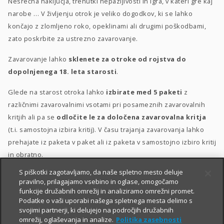
Nesrečna naključja, trenutki nepazljivosti in igra, v kateri gre kaj
narobe … V življenju otrok je veliko dogodkov, ki se lahko
končajo z zlomljeno roko, opeklinami ali drugimi poškodbami,
zato poskrbite za ustrezno zavarovanje.
Zavarovanje lahko
sklenete za otroke od rojstva do
dopolnjenega 18. leta starosti
.
Glede na starost otroka lahko
izbirate med 5 paketi
z
različnimi zavarovalnimi vsotami pri posameznih zavarovalnih
kritjih ali pa se
odločite le za določena zavarovalna kritja
(t.i. samostojna izbira kritij). V času trajanja zavarovanja lahko
prehajate iz paketa v paket ali iz paketa v samostojno izbiro kritij
in obratno.
S piškotki zagotavljamo, da naše spletno mesto deluje
Posebna ugodnost
za velike družine
–
10 % popusta
, če
pravilno, prilagajamo vsebino in oglase, omogočamo
sklenete zavarovanje za 3 otroke ali več.
funkcije družabnih omrežij in analiziramo omrežni promet.
Podatke o vaši uporabi našega spletnega mesta delimo s
svojimi partnerji, ki delujejo na področjih družabnih
omrežij, oglaševanja in analize.
Politika zasebnosti