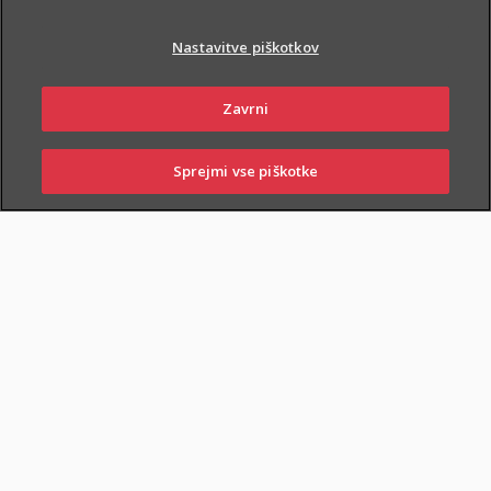
Nastavitve piškotkov
Zavrni
PIŠI NAM
01 2864 000
Sprejmi vse piškotke
PRIJAVI
NAROČI
OBIŠČI
SKLENI
ŠKODO
ZASTOPNIKA
POSLOVALNICO
NAROČI ZASTOPNIKA
OBIŠČI POSLOVALNICO
Dodatnega nezgodnega zavarovanja otrok ne morete skleniti
samostojno, lahko pa ga
priključite naslednjim
zavarovanjem
: