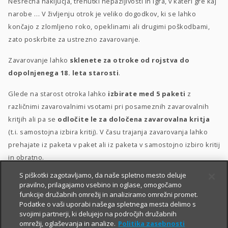
Nesrečna naključja, trenutki nepazljivosti in igra, v kateri gre kaj
narobe … V življenju otrok je veliko dogodkov, ki se lahko
končajo z zlomljeno roko, opeklinami ali drugimi poškodbami,
zato poskrbite za ustrezno zavarovanje.
Zavarovanje lahko
sklenete za otroke od rojstva do
dopolnjenega 18. leta starosti
.
Glede na starost otroka lahko
izbirate med 5 paketi
z
različnimi zavarovalnimi vsotami pri posameznih zavarovalnih
kritjih ali pa se
odločite le za določena zavarovalna kritja
(t.i. samostojna izbira kritij). V času trajanja zavarovanja lahko
prehajate iz paketa v paket ali iz paketa v samostojno izbiro kritij
in obratno.
S piškotki zagotavljamo, da naše spletno mesto deluje
Posebna ugodnost
za velike družine
–
10 % popusta
, če
pravilno, prilagajamo vsebino in oglase, omogočamo
sklenete zavarovanje za 3 otroke ali več.
funkcije družabnih omrežij in analiziramo omrežni promet.
Podatke o vaši uporabi našega spletnega mesta delimo s
svojimi partnerji, ki delujejo na področjih družabnih
omrežij, oglaševanja in analize.
Politika zasebnosti