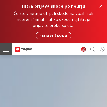
Hitra prijava škode po neurju
Če ste v neurju utrpeli škodo na vozilih ali
nepremičninah, lahko škodo najhitreje
prijavite preko spleta.
PRIJAVI ŠKODO